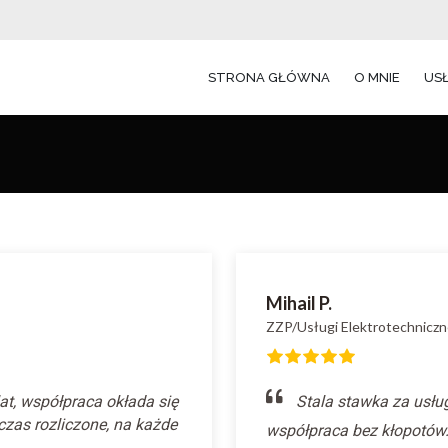
STRONA GŁÓWNA
O MNIE
US
Mihail P.
ZZP/Usługi Elektrotechniczn
at, współpraca okłada się
Stala stawka za usłu
zas rozliczone, na każde
współpraca bez kłopotów