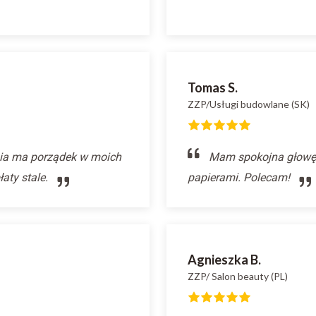
Tomas S.
ZZP/Usługi budowlane (SK)
nia ma porządek w moich
Mam spokojna głowę i
aty stale.
papierami. Polecam!
Agnieszka B.
ZZP/ Salon beauty (PL)